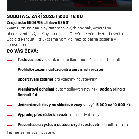
SOBOTA 5. ZÁŘÍ 2026 | 9:00–16:00
Znojemská 5504/96, Jihlava 586 01
Zveme vás na den plný automobilových novinek, výborného
občerstvení a výjimečných nabídek. Otevřeme vám dveře do světa
Dacia a Renault – a ukážeme vám víc, než co běžně zažijete v
showroomu.
CO VÁS ČEKÁ:
Testovací jízdy
s širokou nabídkou modelů Dacia a Renault
Prohlídky zázemí autosalonů a servisních prostor
Občerstvení zdarma
pro všechny návštěvníky
Premiérové odhalení
automobilových novinek:
Dacia Spring
a
Renault R4
Jednorázové slevy na skladové vozy
ve výši
5 000 až 10 000 Kč
Výprodej předváděcích vozů
za atraktivní ceny
Prezentace a výstava
outdoorových vestaveb
Renault a Dacia
Těšíme se na vaši návštěvu!