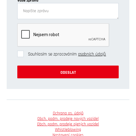
Vaše zpráva
Souhlasím se zpracováním
osobních údajů
ODESLAT
Ochrana os. údajů
Obch. podm. prodeje nových vozidel
Obch. podm. prodeje ojetých vozidel
Whistleblowing
Nastavení cookies