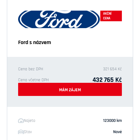
AKČNÍ
CENA
Ford s názvem
Cena bez DPH
321 654 Kč
432 765 Kč
Cena včetne DPH
MÁM ZÁJEM
Najeto
123000 km
Stav
Nové