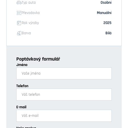
Typ auta
Osobní
Převodovka
Manuální
Rok výroby
2025
Barva
Bílá
Poptávkový formulář
Jméno
Telefon
E-mail