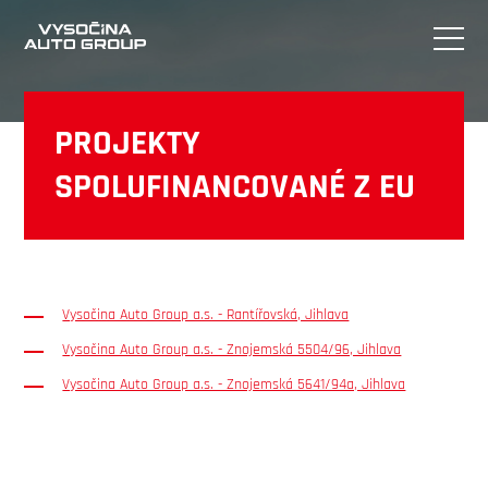
PROJEKTY
SPOLUFINANCOVANÉ Z EU
Vysočina Auto Group a.s. - Rantířovská, Jihlava
Vysočina Auto Group a.s. - Znojemská 5504/96, Jihlava
Vysočina Auto Group a.s. - Znojemská 5641/94a, Jihlava