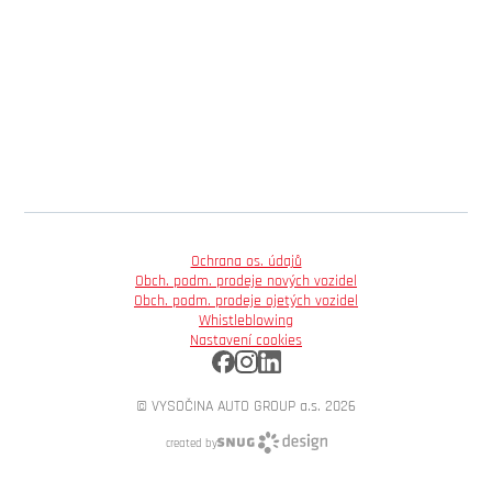
Ochrana os. údajů
Obch. podm. prodeje nových vozidel
Obch. podm. prodeje ojetých vozidel
Whistleblowing
Nastavení cookies
© VYSOČINA AUTO GROUP a.s. 2026
created by