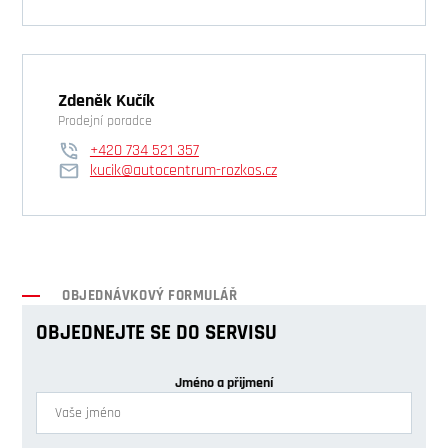
Zdeněk Kučík
Prodejní poradce
+420 734 521 357
kucik@autocentrum-rozkos.cz
OBJEDNÁVKOVÝ FORMULÁŘ
OBJEDNEJTE SE DO SERVISU
Jméno a přijmení