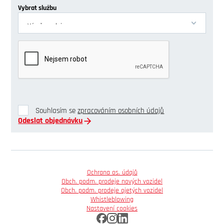
Vybrat službu
Souhlasím se
zpracováním osobních údajů
Odeslat objednávku
Ochrana os. údajů
Obch. podm. prodeje nových vozidel
Obch. podm. prodeje ojetých vozidel
Whistleblowing
Nastavení cookies